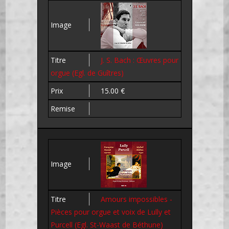
J. S. Bach : Œuvres pour
orgue (Egl. de Guîtres)
15.00 €
Amours impossibles -
Pièces pour orgue et voix de Lully et
Purcell (Egl. St-Waast de Béthune)