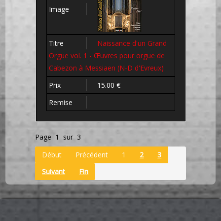
Naissance d'un Grand
Orgue vol. 1 - Œuvres pour orgue de
Cabezon à Messiaen (N-D d'Evreux)
15.00 €
Page 1 sur 3
Début
Précédent
1
2
3
Suivant
Fin