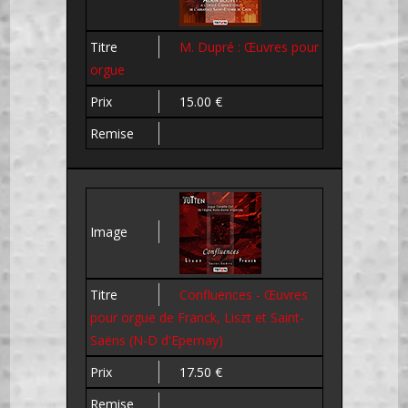
M. Dupré : Œuvres pour
orgue
15.00 €
Confluences - Œuvres
pour orgue de Franck, Liszt et Saint-
Saëns (N-D d'Epernay)
17.50 €