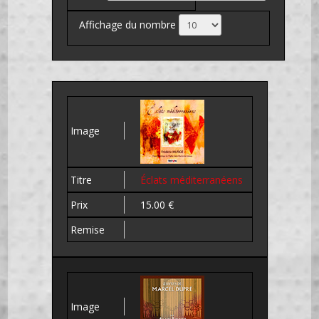
Affichage du nombre
Éclats méditerranéens
15.00 €