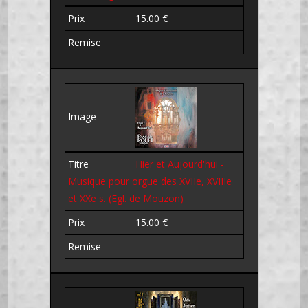
15.00 €
Hier et Aujourd'hui -
Musique pour orgue des XVIIe, XVIIIe
et XXe s. (Egl. de Mouzon)
15.00 €