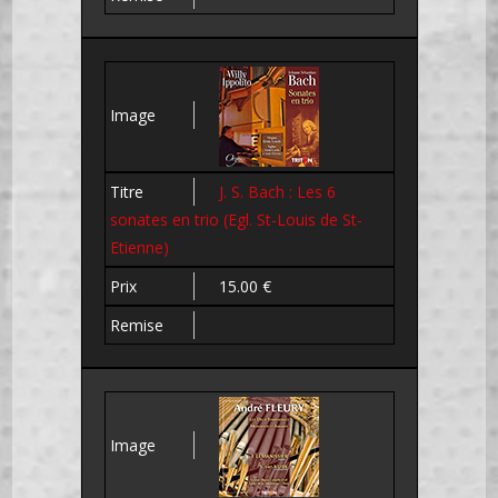
J. S. Bach : Les 6
sonates en trio (Egl. St-Louis de St-
Etienne)
15.00 €