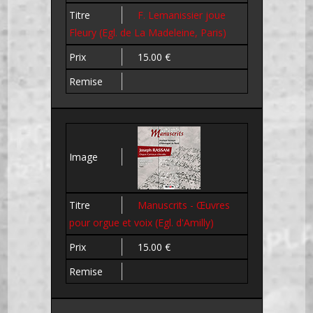
F. Lemanissier joue
Fleury (Egl. de La Madeleine, Paris)
15.00 €
Manuscrits - Œuvres
pour orgue et voix (Egl. d'Amilly)
15.00 €