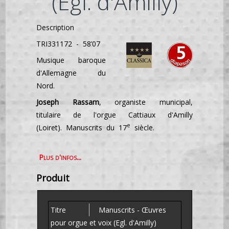
(Egl. d'Amilly)
Description
TRI331172 - 58’07
Musique baroque
d'Allemagne du
Nord.
Joseph Rassam
, organiste municipal,
titulaire de l'orgue Cattiaux d'Amilly
e
(Loiret). Manuscrits du 17
siècle.
Plus d'infos...
Produit
Manuscrits - Œuvres
pour orgue et voix (Egl. d'Amilly)