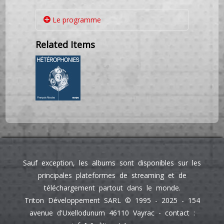
Le programme
Related Items
Hendrik Hofmeyr (1957)
1-2. Deux chants d'anniversaire op.139
7'06
(Poèmes
de Elisabeth Eybers et de
Uys Krige)
1. Die moeder 3'40
(La
mère
-
The mother,
2009)
Sauf exception, les albums sont disponibles sur les
2. Geluk 3'26
principales plateformes de streaming et de
(Leb onheur-
Happiness
2
,
011)
téléchargement partout dans le monde.
15-18. Woorde in die wind op.216
Triton Développement SARL © 1995 - 2025 - 154
14'28
avenue d'Uxellodunum 46110 Vayrac - contact :
Sur 4 poèmes de Ingrid Jonker, 2021)