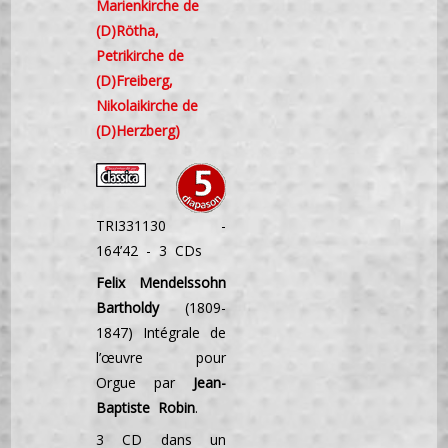
Marienkirche de
(D)Rötha,
Petrikirche de
(D)Freiberg,
Nikolaikirche de
(D)Herzberg)
TRI331130 -
164’42 - 3 CDs
Felix Mendelssohn
Bartholdy
(1809-
1847) Intégrale de
l’œuvre pour
Orgue par
Jean-
Baptiste Robin
.
3 CD dans un