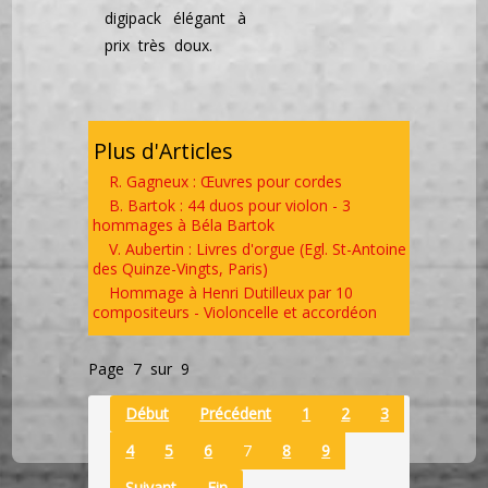
digipack élégant à
prix très doux.
Plus d'Articles
R. Gagneux : Œuvres pour cordes
B. Bartok : 44 duos pour violon - 3
hommages à Béla Bartok
V. Aubertin : Livres d'orgue (Egl. St-Antoine
des Quinze-Vingts, Paris)
Hommage à Henri Dutilleux par 10
compositeurs - Violoncelle et accordéon
Page 7 sur 9
Début
Précédent
1
2
3
4
5
6
7
8
9
Suivant
Fin