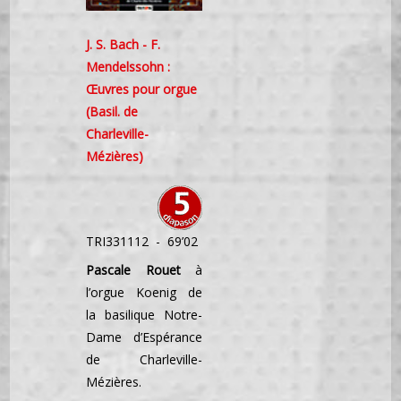
J. S. Bach - F.
Mendelssohn :
Œuvres pour orgue
(Basil. de
Charleville-
Mézières)
TRI331112 - 69’02
Pascale Rouet
à
l’orgue Koenig de
la basilique Notre-
Dame d’Espérance
de Charleville-
Mézières.