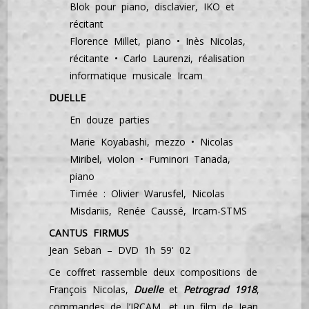
Blok pour piano, disclavier, IKO et
récitant
Florence Millet, piano • Inès Nicolas,
récitante • Carlo Laurenzi, réalisation
informatique musicale Ircam
DUELLE
En douze parties
Marie Koyabashi, mezzo • Nicolas
Miribel, violon • Fuminori Tanada,
piano
Timée : Olivier Warusfel, Nicolas
Misdariis, Renée Caussé, Ircam-STMS
CANTUS FIRMUS
Jean Seban – DVD 1h 59' 02
Ce coffret rassemble deux compositions de
François Nicolas,
Duelle
et
Petrograd 1918
,
commandes de l’IRCAM, et un film de Jean