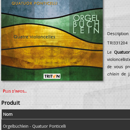
Description
TRI331204 
Le
Quatuor 
violoncelli
de vous pro
chlein
de J.
Plus d'infos...
Produit
Nom
Orgelbüchlein - Quatuor Ponticelli