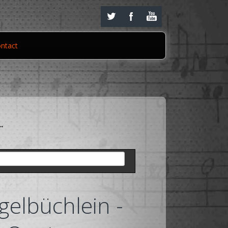
ntact
..
gelbüchlein -