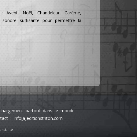
 : Avent, Noël, Chandeleur, Carême,
e sonore suffisante pour permettre la
léchargement partout dans le monde.
 : info[a]editionstriton.com
ntialité