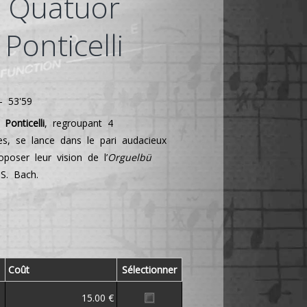
Quatuor
Ponticelli
- 53'59
Ponticelli
, regroupant 4
stes, se lance dans le pari audacieux
poser leur vision de l’
Orguelbü
S. Bach.
Coût
Sélectionner
15.00 €