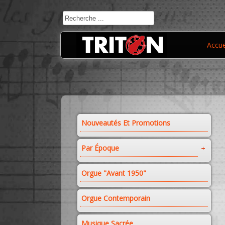
Accue
Nouveautés Et Promotions
Par Époque
Orgue "avant 1950"
Orgue Contemporain
Musique Sacrée