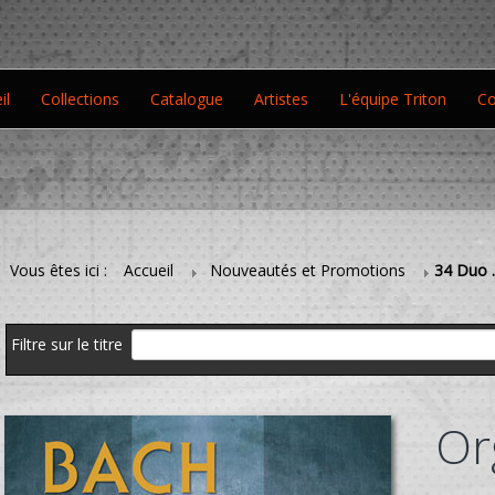
il
Collections
Catalogue
Artistes
L'équipe Triton
Co
Vous êtes ici :
Accueil
Nouveautés et Promotions
34 Duo .
Filtre sur le titre
Or