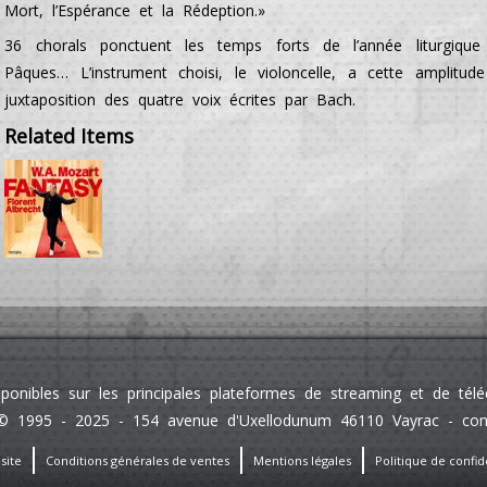
Mort, l’Espérance et la Rédeption.»
36 chorals ponctuent les temps forts de l’année liturgique
Pâques… L’instrument choisi, le violoncelle, a cette amplitud
juxtaposition des quatre voix écrites par Bach.
Related Items
sponibles sur les principales plateformes de streaming et de té
 1995 - 2025 - 154 avenue d'Uxellodunum 46110 Vayrac - contact
site
Conditions générales de ventes
Mentions légales
Politique de confide