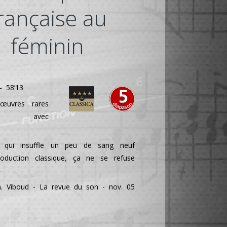
rançaise au
féminin
- 58’13
d’œuvres rares
uit avec
 qui insuffle un peu de sang neuf
oduction classique, ça ne se refuse
»
. Viboud - La revue du son - nov. 05