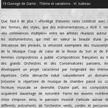
19 Ouvrage de Dame - Thème et variations - VI. Isabeau
Que faut-il de plus ! «Florilège d’œuvres rares construit avec i
des formes, des styles, que des instrumentations...» écrit Y. Iv
«les connivences multiples» entre les artistes réuni(e)s autour
les instrumentistes qui met en valeur la beauté d’une pa
délicatesse des phrasés, la virtuosité exemplaire des musicie
de la Musique Coup de cœur de la Revue du Son et de Res 
femmes compositrices a publié «Compositrices françaises au 
des grands Orchestres et des Conservatoires parisiens, le
développent un projet caractérisé par l’originalité des thém
répertoire. Cette démarche induit naturellement un doma
(re)visiter le répertoire de musique de chambre passé ou 
l’écriture musicale se diversifie. D’autre part, les composit
acquièrent davantage de notoriété. Parmi les œuvres nombreu
choix s’impose. Ainsi, le parcours musical s’articule autour d
différents instruments de l’orchestre: vents, cordes et percuss