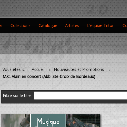
il
Collections
Catalogue
Artistes
L'équipe Triton
Co
Vous êtes ici :
Accueil
Nouveautés et Promotions
M.C. Alain en concert (Abb. Ste-Croix de Bordeaux)
Filtre sur le titre