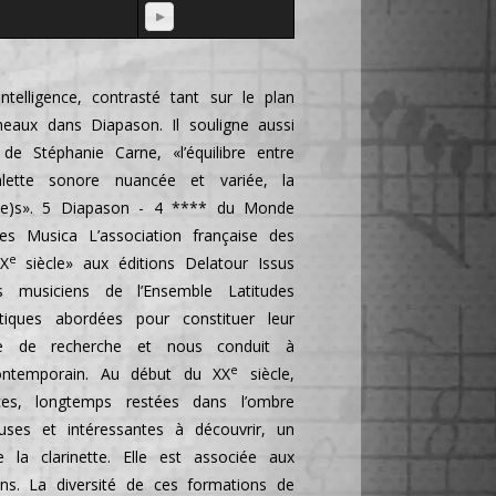
ntelligence, contrasté tant sur le plan
ineaux dans Diapason. Il souligne aussi
 de Stéphanie Carne, «l’équilibre entre
lette sonore nuancée et variée, la
n(ne)s». 5 Diapason - 4 **** du Monde
Musica L’association française des
e
XX
siècle» aux éditions Delatour Issus
s musiciens de l’Ensemble Latitudes
atiques abordées pour constituer leur
ine de recherche et nous conduit à
e
contemporain. Au début du XX
siècle,
rices, longtemps restées dans l’ombre
ses et intéressantes à découvrir, un
e la clarinette. Elle est associée aux
ions. La diversité de ces formations de