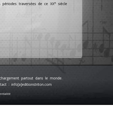
e
es périodes traversées de ce XX
siècle
léchargement partout dans le monde.
 : info[a]editionstriton.com
ntialité