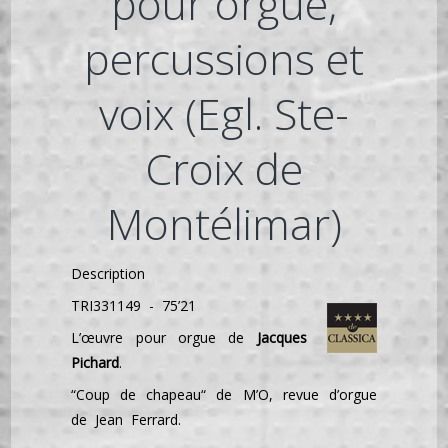
pour orgue,
percussions et
voix (Egl. Ste-
Croix de
Montélimar)
Description
TRI331149 - 75’21
L’œuvre pour orgue de
Jacques
Pichard
.
“Coup de chapeau“ de M’O, revue d’orgue
de Jean Ferrard.