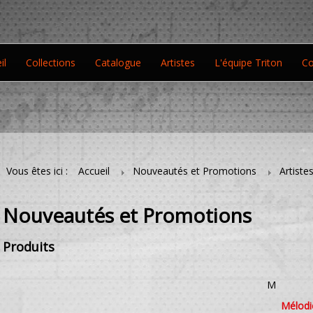
il
Collections
Catalogue
Artistes
L'équipe Triton
Co
Vous êtes ici :
Accueil
Nouveautés et Promotions
Artiste
Nouveautés et Promotions
Produits
M
Mélodi