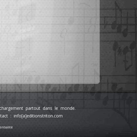
léchargement partout dans le monde.
 : info[a]editionstriton.com
ntialité