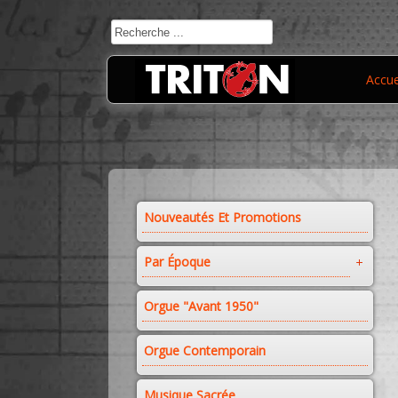
Accue
Nouveautés Et Promotions
Par Époque
Orgue "avant 1950"
Orgue Contemporain
Musique Sacrée