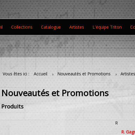
il
Collections
Catalogue
Artistes
L'équipe Triton
Co
Vous êtes ici :
Accueil
Nouveautés et Promotions
Artiste
Nouveautés et Promotions
Produits
R
R. Gag