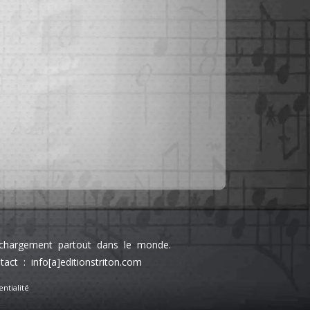
léchargement partout dans le monde.
 : info[a]editionstriton.com
ntialité