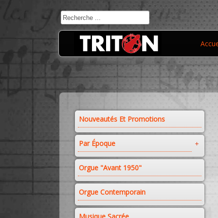
Accue
Nouveautés Et Promotions
Par Époque
Orgue "avant 1950"
Orgue Contemporain
Musique Sacrée