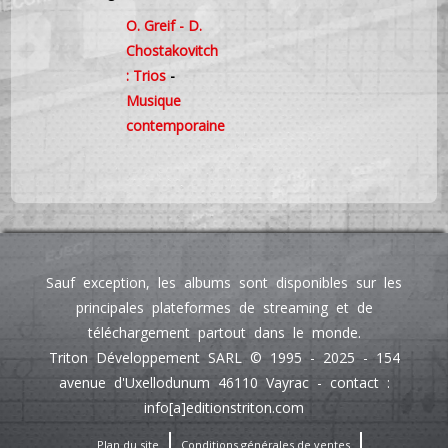
O. Greif - D.
Chostakovitch
: Trios
-
Musique
contemporaine
Sauf exception, les albums sont disponibles sur les
principales plateformes de streaming et de
téléchargement partout dans le monde.
Triton Développement SARL © 1995 - 2025 - 154
avenue d'Uxellodunum 46110 Vayrac - contact :
info[a]editionstriton.com
Plan du site
Conditions générales de ventes