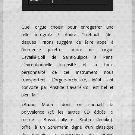
Quel orgue choisir pour enregistrer une
telle intégrale ? André Thiébault (des
disques Triton) suggéra de faire appel à
l’immense palette sonore de l’orgue
Cavaillé-Coll de Saint-Sulpice à Paris.
L’exceptionnelle intensité et la forte
personnalité de cet instrument nous
transportent. L’orgue-orchestre, idéal tant
convoité par Aristide Cavaillé-Coll est bel et
bien là !
«Bruno Morin -[dont on connaît] la
polyvalence (cf. les autres CD édités ici
même : Boyvin-Lully et Brahms-Reubke)-
offre là un Schumann digne d’un classique
de demain» «...atmosphère de sereine