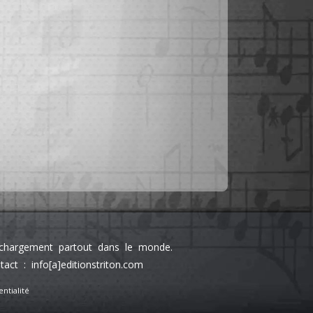
léchargement partout dans le monde.
 : info[a]editionstriton.com
ntialité