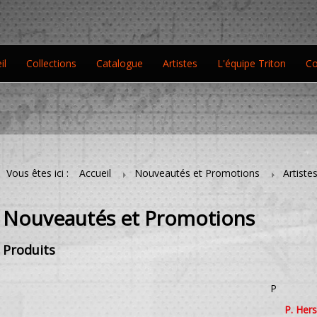
il
Collections
Catalogue
Artistes
L'équipe Triton
Co
Vous êtes ici :
Accueil
Nouveautés et Promotions
Artiste
Nouveautés et Promotions
Produits
P
P. Hers