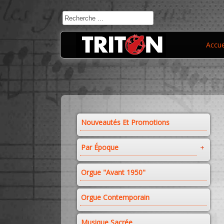
Accue
Nouveautés Et Promotions
Par Époque
Orgue "avant 1950"
Orgue Contemporain
Musique Sacrée