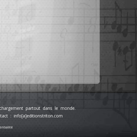
léchargement partout dans le monde.
 : info[a]editionstriton.com
ntialité