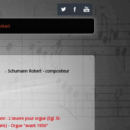
ntact
s
Schumann Robert - compositeur
n : L'œuvre pour orgue (Egl. St-
ris)
-
Orgue "avant 1950"