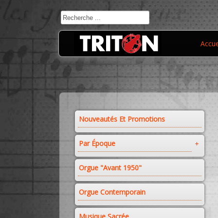
Accue
Nouveautés Et Promotions
Par Époque
Orgue "avant 1950"
Orgue Contemporain
Musique Sacrée