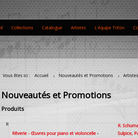
il
Collections
Catalogue
Artistes
L'équipe Triton
Co
Vous êtes ici :
Accueil
Nouveautés et Promotions
Artiste
Nouveautés et Promotions
Produits
R
R. Schuman
Rêverie - Œuvres pour piano et violoncelle
-
Sulpice, Pa