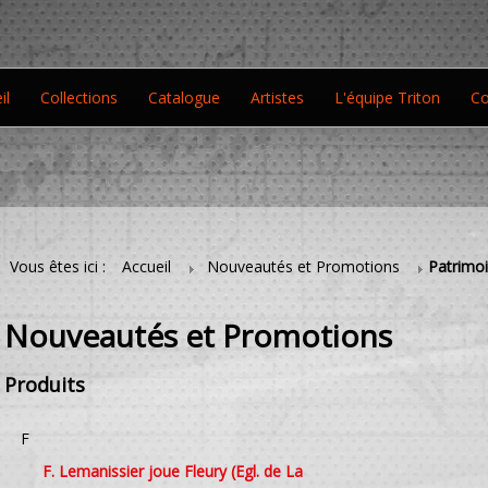
il
Collections
Catalogue
Artistes
L'équipe Triton
Co
Vous êtes ici :
Accueil
Nouveautés et Promotions
Patrimoi
Nouveautés et Promotions
Produits
F
F. Lemanissier joue Fleury (Egl. de La