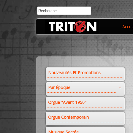
Accue
Nouveautés Et Promotions
Par Époque
Orgue "avant 1950"
Orgue Contemporain
Musique Sacrée