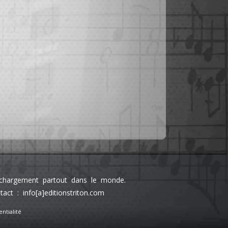
léchargement partout dans le monde.
 : info[a]editionstriton.com
ntialité