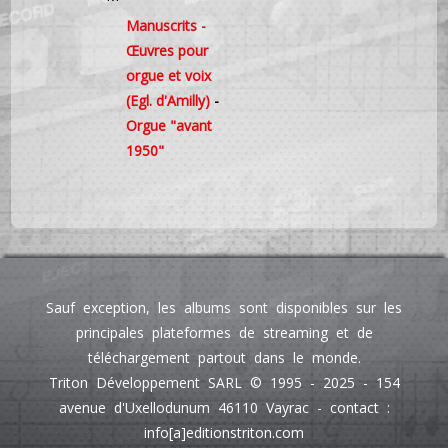
Manuscrits -
Œuvres pour
orgue et voix
(Egl. d'Amilly)
-
Orgue "avant
1950"
Sauf exception, les albums sont disponibles sur les
principales plateformes de streaming et de
téléchargement partout dans le monde.
Triton Développement SARL © 1995 - 2025 - 154
avenue d'Uxellodunum 46110 Vayrac - contact :
info[a]editionstriton.com