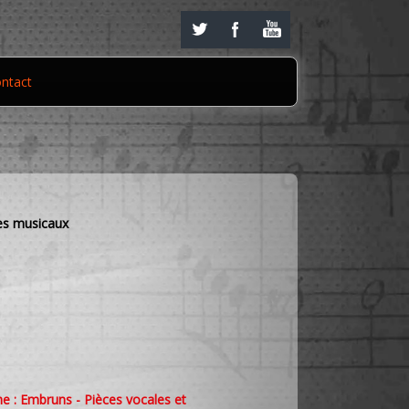
ntact
es musicaux
e : Embruns - Pièces vocales et