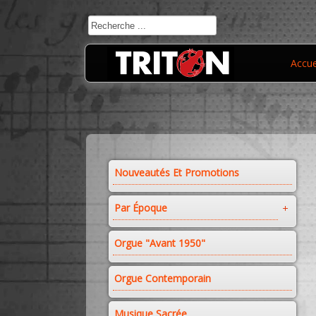
Accue
Nouveautés Et Promotions
Par Époque
Orgue "avant 1950"
Orgue Contemporain
Musique Sacrée