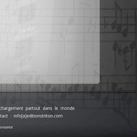
léchargement partout dans le monde.
 : info[a]editionstriton.com
ntialité