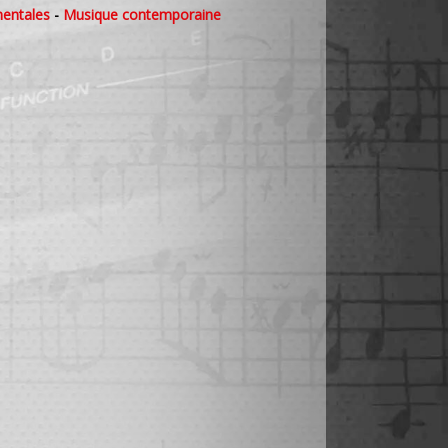
mentales
-
Musique contemporaine