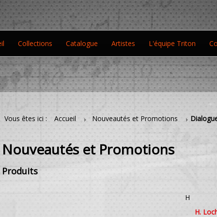
il
Collections
Catalogue
Artistes
L'équipe Triton
Co
Vous êtes ici :
Accueil
Nouveautés et Promotions
Dialogu
Nouveautés et Promotions
Produits
H
H. Loch