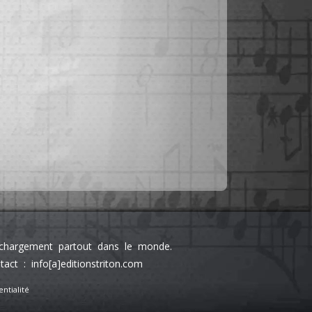
léchargement partout dans le monde.
 : info[a]editionstriton.com
ntialité