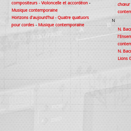
compositeurs - Violoncelle et accordéon
-
chœur d
Musique contemporaine
contem
Horizons d'aujourd'hui - Quatre quatuors
N
pour cordes
-
Musique contemporaine
N. Bac
l'Ense
contem
N. Bacr
Lions 