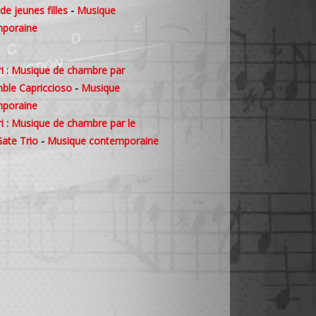
e jeunes filles
-
Musique
poraine
ri : Musique de chambre par
mble Capriccioso
-
Musique
poraine
i : Musique de chambre par le
Gate Trio
-
Musique contemporaine