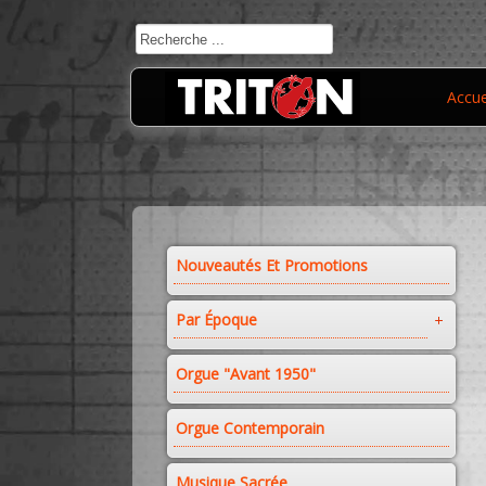
Accue
Nouveautés Et Promotions
Par Époque
Orgue "avant 1950"
Orgue Contemporain
Musique Sacrée