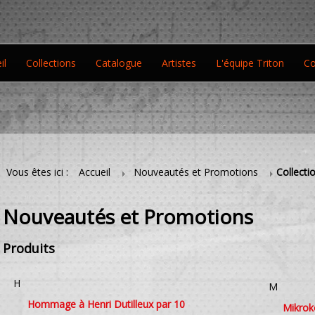
il
Collections
Catalogue
Artistes
L'équipe Triton
Co
Vous êtes ici :
Accueil
Nouveautés et Promotions
Collecti
Nouveautés et Promotions
Produits
H
M
Hommage à Henri Dutilleux par 10
Mikrok