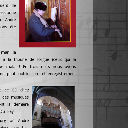
ident de
passionné
c André
vons été
 mari la
lé à la tribune de l’orgue (ceux qui la
 que mal… ! En trois nuits nous avons
e peut oublier un tel enregistrement
ire ce CD chez
a des musiques
nt la dernière
Du Fay.
ourg où André
pièces courtes,