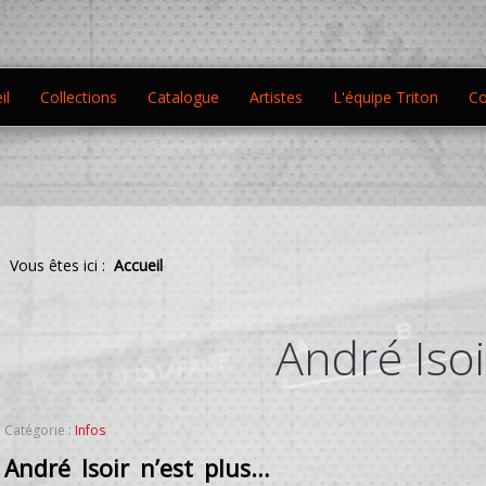
il
Collections
Catalogue
Artistes
L'équipe Triton
Co
Vous êtes ici :
Accueil
André Isoi
Catégorie :
Infos
André Isoir n’est plus…