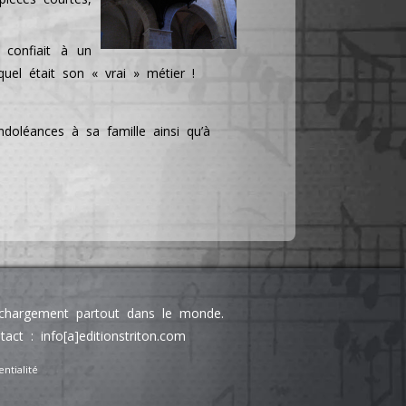
 confiait à un
 quel était son « vrai » métier !
oléances à sa famille ainsi qu’à
léchargement partout dans le monde.
 : info[a]editionstriton.com
ntialité