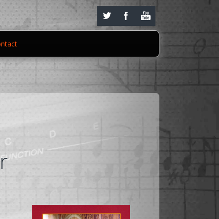
ntact
r