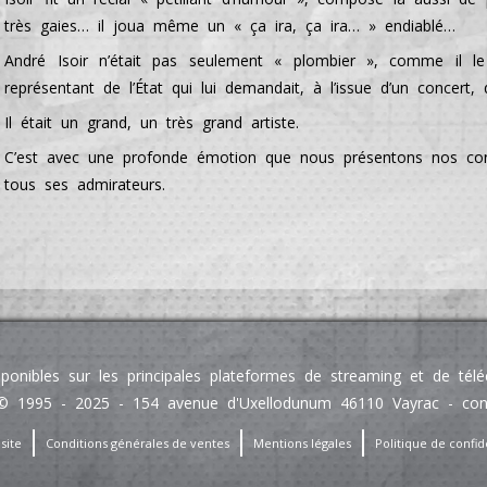
très gaies… il joua même un « ça ira, ça ira… » endiablé…
André Isoir n’était pas seulement « plombier », comme il le
représentant de l’État qui lui demandait, à l’issue d’un concert,
Il était un grand, un très grand artiste.
C’est avec une profonde émotion que nous présentons nos cond
tous ses admirateurs.
sponibles sur les principales plateformes de streaming et de té
 1995 - 2025 - 154 avenue d'Uxellodunum 46110 Vayrac - contact
site
Conditions générales de ventes
Mentions légales
Politique de confide