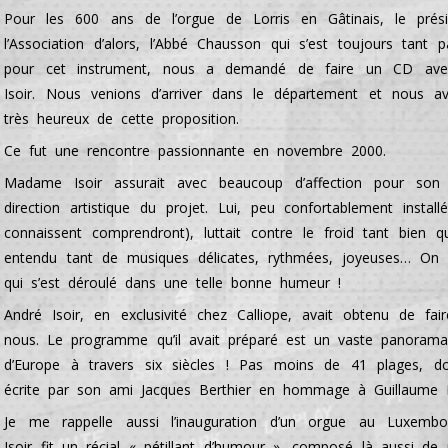
Pour les 600 ans de l’orgue de Lorris en Gâtinais, le prés
l’Association d’alors, l’Abbé Chausson qui s’est toujours tant 
pour cet instrument, nous a demandé de faire un CD ave
Isoir. Nous venions d’arriver dans le département et nous a
très heureux de cette proposition.
Ce fut une rencontre passionnante en novembre 2000.
Madame Isoir assurait avec beaucoup d’affection pour son
direction artistique du projet. Lui, peu confortablement instal
connaissent comprendront), luttait contre le froid tant bien
entendu tant de musiques délicates, rythmées, joyeuses… On n
qui s’est déroulé dans une telle bonne humeur !
André Isoir, en exclusivité chez Calliope, avait obtenu de fa
nous. Le programme qu’il avait préparé est un vaste panoram
d’Europe à travers six siècles ! Pas moins de 41 plages, do
écrite par son ami Jacques Berthier en hommage à Guillaume 
Je me rappelle aussi l’inauguration d’un orgue au Luxemb
Isoir fit un récial « pétillant d’humour », composé là aussi de 